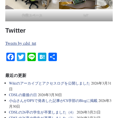
作業スペース
IoT
Twitter
Tweets by cdsl_tut
Fa
T
Li
H
共
ce
wi
ne
at
有
bo
tte
en
最近の更新
ok
r
a
Wikiのアーカイブとアクセスログを公開しました
2026年3月31
日
CDSLの最後の日
2026年3月30日
小山さんがDPSで発表した記事がCS学部のBlogに掲載
2026年3
月30日
CDSLの26卒の学生が卒業しました（4）
2026年3月21日
CDSLの26卒の学生が卒業しました（3）
2026年3月21日