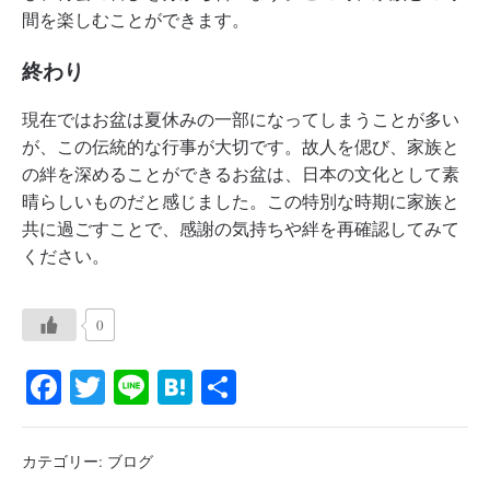
間を楽しむことができます。
終わり
現在ではお盆は夏休みの一部になってしまうことが多い
が、この伝統的な行事が大切です。故人を偲び、家族と
の絆を深めることができるお盆は、日本の文化として素
晴らしいものだと感じました。この特別な時期に家族と
共に過ごすことで、感謝の気持ちや絆を再確認してみて
ください。
0
Fa
T
Li
H
共
ce
wi
ne
at
有
bo
tte
en
カテゴリー:
ブログ