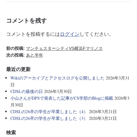
ok
r
a
コメントを残す
コメントを投稿するには
ログイン
してください。
前の投稿:
マンチェスターシティVS横浜Fマリノス
次の投稿:
あと半年
最近の更新
Wikiのアーカイブとアクセスログを公開しました
2026年3月31
日
CDSLの最後の日
2026年3月30日
小山さんがDPSで発表した記事がCS学部のBlogに掲載
2026年3
月30日
CDSLの26卒の学生が卒業しました（4）
2026年3月21日
CDSLの26卒の学生が卒業しました（3）
2026年3月21日
検索