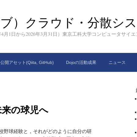
イブ）クラウド・分散シス
9年4月1日から2026年3月31日）東京工科大学コンピュータサイ
公開アセット(Qiita, GitHub)
Dojoの活動成果
ニュース
未来の球児へ
校野球経験と，それがどのように自分の研