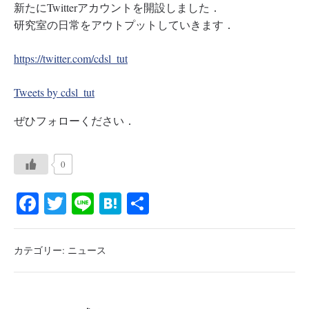
新たにTwitterアカウントを開設しました．
研究室の日常をアウトプットしていきます．
https://twitter.com/cdsl_tut
Tweets by cdsl_tut
ぜひフォローください．
0
Fa
T
Li
H
共
ce
wi
ne
at
有
bo
tte
en
カテゴリー:
ニュース
ok
r
a