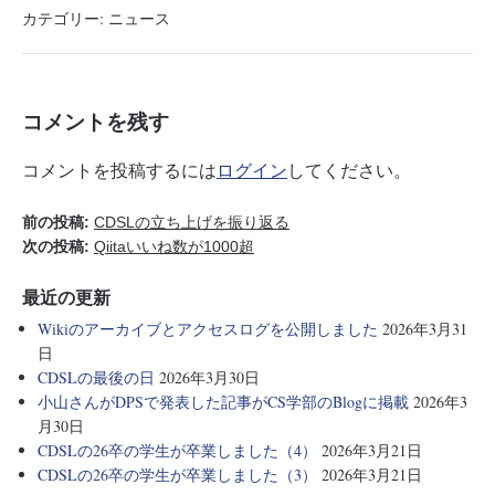
bo
tte
en
カテゴリー:
ニュース
ok
r
a
コメントを残す
コメントを投稿するには
ログイン
してください。
前の投稿:
CDSLの立ち上げを振り返る
次の投稿:
Qiitaいいね数が1000超
最近の更新
Wikiのアーカイブとアクセスログを公開しました
2026年3月31
日
CDSLの最後の日
2026年3月30日
小山さんがDPSで発表した記事がCS学部のBlogに掲載
2026年3
月30日
CDSLの26卒の学生が卒業しました（4）
2026年3月21日
CDSLの26卒の学生が卒業しました（3）
2026年3月21日