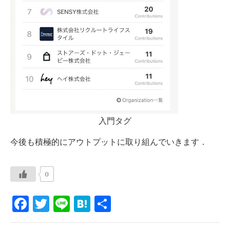
入門タグ
今後も積極的にアウトプットに取り組んでいきます．
0
Fa
T
Li
H
共
ce
wi
ne
at
有