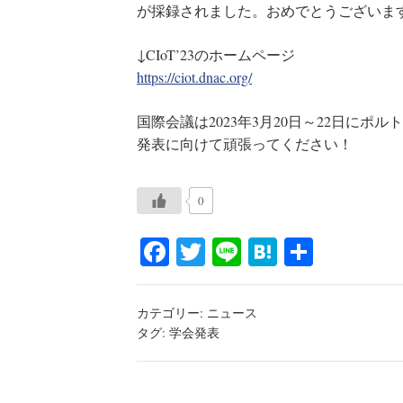
が採録されました。おめでとうございま
↓CIoT’23のホームページ
https://ciot.dnac.org/
国際会議は2023年3月20日～22日に
発表に向けて頑張ってください！
0
Fa
T
Li
H
共
ce
wi
ne
at
有
bo
tte
en
カテゴリー:
ニュース
ok
r
a
タグ:
学会発表