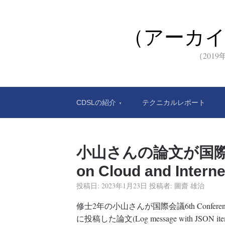
（アーカ
（201
CDSLの紹介
テクニカルレポート
小山さんの論文が国際会議6
on Cloud and Inter
投稿日:
2023年1月23日
投稿者:
圖齋 雄治
修士2年の小山さんが国際会議6th Conference on Clo
に投稿した論文(Log message with JSON item count