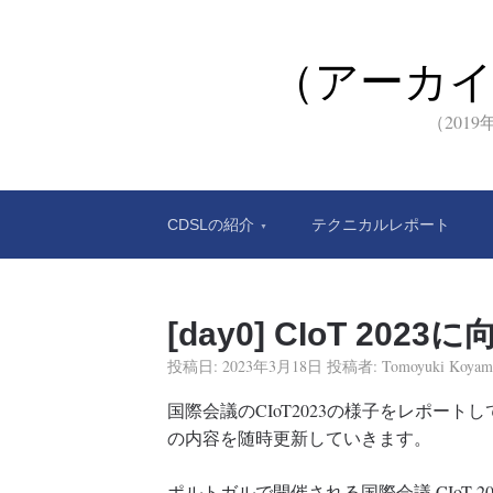
（アーカ
（201
CDSLの紹介
テクニカルレポート
[day0] CIoT 202
投稿日:
2023年3月18日
投稿者:
Tomoyuki Koyam
国際会議のCIoT2023の様子をレポートして
の内容を随時更新していきます。
ポルトガルで開催される国際会議 CIoT 