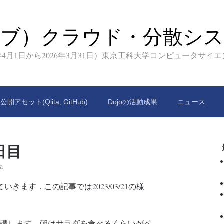
イブ）クラウド・分散シス
9年4月1日から2026年3月31日）東京工科大学コンピュータサイ
公開アセット(Qiita, GitHub)
Dojoの活動成果
ニュース
2日目
a
いきます．この記事では2023/03/21の様
を聴講します。朝はサラダを食べるくらいがベ