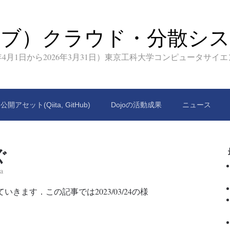
イブ）クラウド・分散シス
9年4月1日から2026年3月31日）東京工科大学コンピュータサイ
公開アセット(Qiita, GitHub)
Dojoの活動成果
ニュース
ぐ
a
いきます．この記事では2023/03/24の様
。