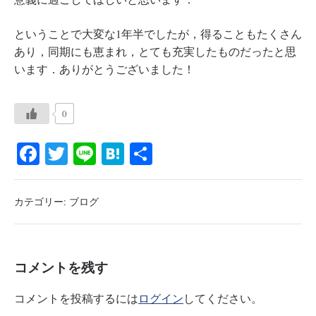
ということで大変な1年半でしたが，得ることもたくさん
あり，同期にも恵まれ，とても充実したものだったと思
います．ありがとうございました！
0
Fa
T
Li
H
共
ce
wi
ne
at
有
bo
tte
en
カテゴリー:
ブログ
ok
r
a
コメントを残す
コメントを投稿するには
ログイン
してください。