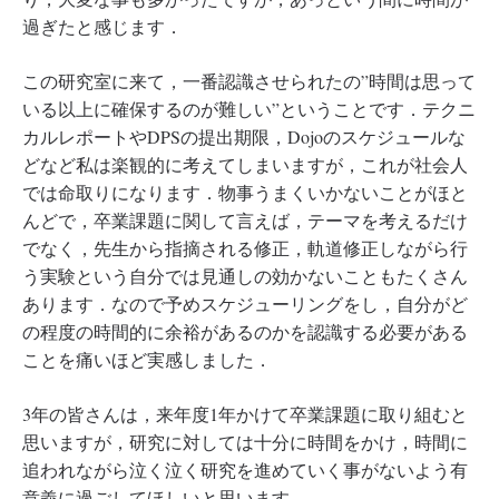
過ぎたと感じます．
この研究室に来て，一番認識させられたの”時間は思って
いる以上に確保するのが難しい”ということです．テクニ
カルレポートやDPSの提出期限，Dojoのスケジュールな
どなど私は楽観的に考えてしまいますが，これが社会人
では命取りになります．物事うまくいかないことがほと
んどで，卒業課題に関して言えば，テーマを考えるだけ
でなく，先生から指摘される修正，軌道修正しながら行
う実験という自分では見通しの効かないこともたくさん
あります．なので予めスケジューリングをし，自分がど
の程度の時間的に余裕があるのかを認識する必要がある
ことを痛いほど実感しました．
3年の皆さんは，来年度1年かけて卒業課題に取り組むと
思いますが，研究に対しては十分に時間をかけ，時間に
追われながら泣く泣く研究を進めていく事がないよう有
意義に過ごしてほしいと思います．