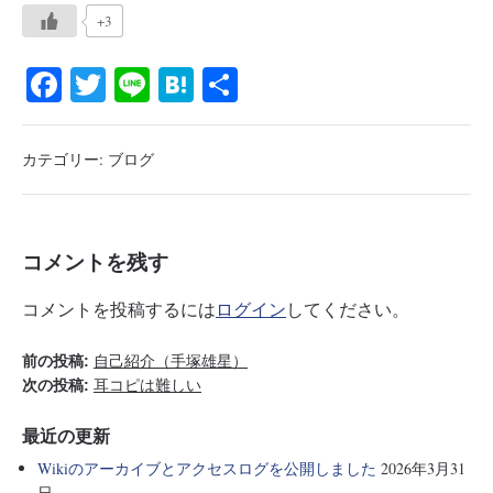
+3
Fa
T
Li
H
共
ce
wi
ne
at
有
bo
tte
en
カテゴリー:
ブログ
ok
r
a
コメントを残す
コメントを投稿するには
ログイン
してください。
前の投稿:
自己紹介（手塚雄星）
次の投稿:
耳コピは難しい
最近の更新
Wikiのアーカイブとアクセスログを公開しました
2026年3月31
日