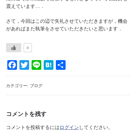
震えています…．
さて，今回はこの辺で失礼させていただきますが，機会
があればまた執筆をさせていただきたいと思います．
0
Fa
T
Li
H
共
ce
wi
ne
at
有
bo
tte
en
カテゴリー:
ブログ
ok
r
a
コメントを残す
コメントを投稿するには
ログイン
してください。