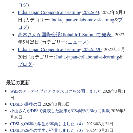
ログ
)
India-Japan Cooperative Learning 2022/6/3
, 2022年6月3
日 (カテゴリー:
India-japan-collaborative-learning
&
ブ
ログ
)
髙木さんが国際会議Global IoT Summitで発表
, 2022
年5月25日 (カテゴリー:
ニュース
)
India-Japan Cooperative Learning 2022/5/20
, 2022年5月
20日 (カテゴリー:
India-japan-collaborative-learning
&
ブログ
)
最近の更新
Wikiのアーカイブとアクセスログを公開しました
2026年3月31
日
CDSLの最後の日
2026年3月30日
小山さんがDPSで発表した記事がCS学部のBlogに掲載
2026年3
月30日
CDSLの26卒の学生が卒業しました（4）
2026年3月21日
CDSLの26卒の学生が卒業しました（3）
2026年3月21日