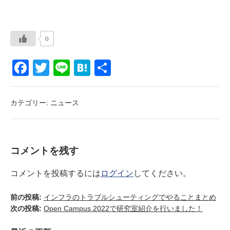
0
Fa
T
Li
H
共
ce
wi
ne
at
有
bo
tte
en
カテゴリー:
ニュース
ok
r
a
コメントを残す
コメントを投稿するには
ログイン
してください。
前の投稿:
インフラのトラブルシューティングでやることまとめ
次の投稿:
Open Campus 2022で研究室紹介を行いました！