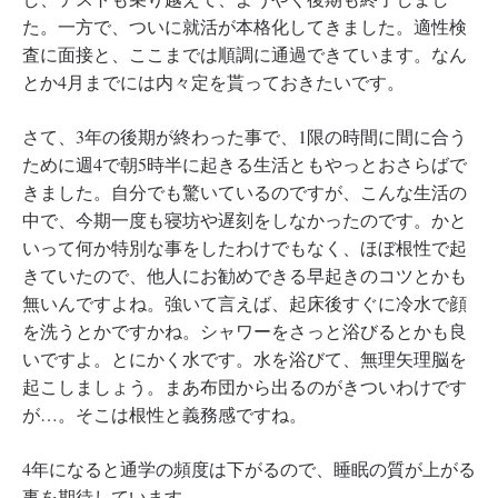
た。一方で、ついに就活が本格化してきました。適性検
査に面接と、ここまでは順調に通過できています。なん
とか4月までには内々定を貰っておきたいです。
さて、3年の後期が終わった事で、1限の時間に間に合う
ために週4で朝5時半に起きる生活ともやっとおさらばで
きました。自分でも驚いているのですが、こんな生活の
中で、今期一度も寝坊や遅刻をしなかったのです。かと
いって何か特別な事をしたわけでもなく、ほぼ根性で起
きていたので、他人にお勧めできる早起きのコツとかも
無いんですよね。強いて言えば、起床後すぐに冷水で顔
を洗うとかですかね。シャワーをさっと浴びるとかも良
いですよ。とにかく水です。水を浴びて、無理矢理脳を
起こしましょう。まあ布団から出るのがきついわけです
が…。そこは根性と義務感ですね。
4年になると通学の頻度は下がるので、睡眠の質が上がる
事を期待しています。