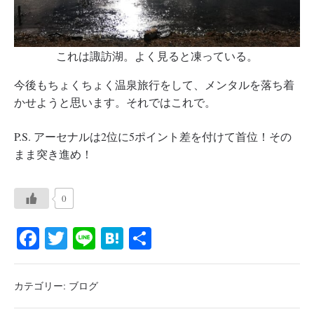
これは諏訪湖。よく見ると凍っている。
今後もちょくちょく温泉旅行をして、メンタルを落ち着
かせようと思います。それではこれで。
P.S. アーセナルは2位に5ポイント差を付けて首位！その
まま突き進め！
0
Fa
T
Li
H
共
ce
wi
ne
at
有
bo
tte
en
カテゴリー:
ブログ
ok
r
a