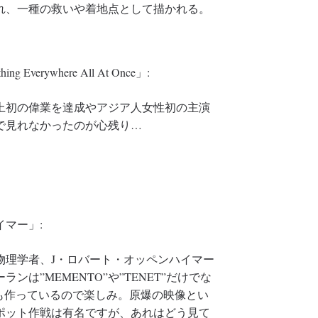
れ、一種の救いや着地点として描かれる。
verywhere All At Once」:
上初の偉業を達成やアジア人女性初の主演
で見れなかったのが心残り…
マー」:
物理学者、J・ロバート・オッペンハイマー
は”MEMENTO”や”TENET”だけでな
も作っているので楽しみ。原爆の映像とい
ポット作戦は有名ですが、あれはどう見て