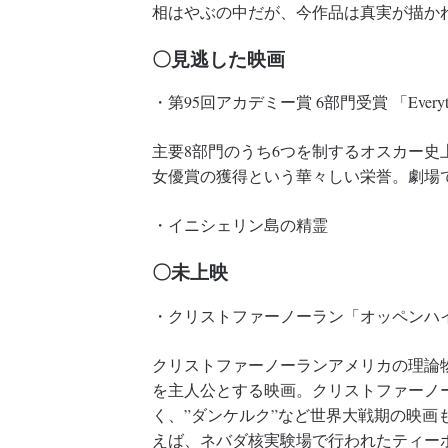
相はやぶの中だが、今作品は真実が描か
〇見逃した映画
・第95回アカデミー賞 6部門受賞 「Everything E
主要8部門のうち6つを制するオスカー史
女優賞の獲得という華々しい栄誉。劇場
・イニシェリン島の精霊
〇未上映
・クリストファーノーラン「オッペンハイ
クリストファーノーランアメリカの理論
を主人公とする映画。クリストファーノーラン
く、”ダンケルク”など世界大戦期の映画
えば、ネバダ核実験場で行われたティー