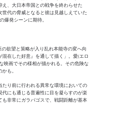
抑え、大日本帝国との戦争を終わらせた
次世代の脅威となると彼は見越しえていた
ンの爆発シーンに期待。
臣の欲望と策略が入り乱れ本能寺の変へ向
が混在した好意』を通して描く」。愛(エロ
々な映画でその様相が描かれる。その危険な
のかも。
当たり前に行われる異常な環境においての
現代にも通じる普遍性に目を凝らすのが楽
ても非常にガラパゴスで、戦闘距離が基本