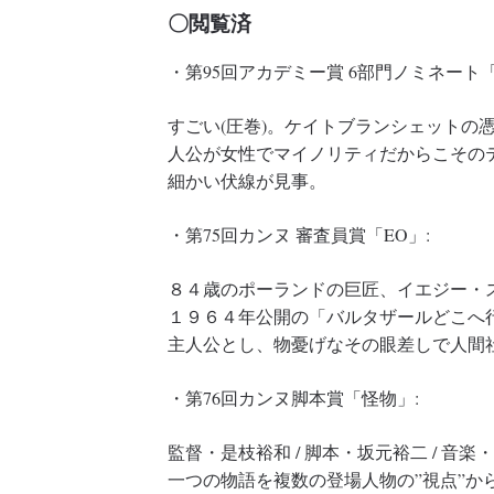
〇閲覧済
・第95回アカデミー賞 6部門ノミネート「
すごい(圧巻)。ケイトブランシェットの
人公が女性でマイノリティだからこその
細かい伏線が見事。
・第75回カンヌ 審査員賞「EO」:
８４歳のポーランドの巨匠、イエジー・
１９６４年公開の「バルタザールどこへ
主人公とし、物憂げなその眼差しで人間
・第76回カンヌ脚本賞「怪物」:
監督・是枝裕和 / 脚本・坂元裕二 / 音楽
一つの物語を複数の登場人物の”視点”か