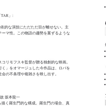
TAR」:
憑依的な演技にただただ目が離せない。主
テーマ性。この物語の趨勢を案ずるような
スコリモフスキ監督が贈る独創的な映画。
行く」をオマージュした今作品は、ロバを
社会の不条理や複雑さを映し出す。
・故 坂本龍一
ら描く羅生門的な構成。羅生門の場合、真