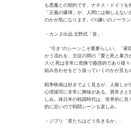
も悪魔との契約です。ナチス・ドイツを
「正義の爆弾」が、人間には御しえない
のかが気になります。CG嫌いのノーラ
・カンヌ出品 北野武「首」:
”引き”のシーンこそ重要らしい。「家
かう流れを、主従の間の『愛と死と暴力
ス)と死は非常に危険で蠱惑的であり様
組み合わせをどう扱っていくのかが見も
戦争映画は好きでよく見るが、人殺しが
心理描写に非常に興味がある。異常さと
しみ。殊日本の戦国時代は、世界的に見
的に近いので戦闘シーンも楽しみ。
・ジブリ「君たちはどう生きるか」: