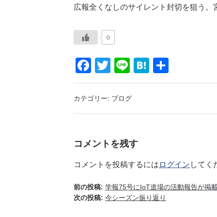
広報全くなしのサイレント封切を狙う。
0
Fa
T
Li
H
共
ce
wi
ne
at
有
bo
tte
en
カテゴリー:
ブログ
ok
r
a
コメントを残す
コメントを投稿するには
ログイン
してく
前の投稿:
学報75号にIoT道場の活動報告が掲
次の投稿:
今シーズン振り返り