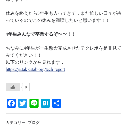
休みを終えたら3年生も入ってきて，また忙しい日々が待
っているのでこの休みを満喫したいと思います！！
4年生みんなで卒業するぞ〜〜！！
ちなみに4年生が一生懸命完成させたテクレポを是非見て
みてください！！
以下のリンクから見れます．
https://ja.tak-cslab.org/tech-report
0
Fa
T
Li
H
共
ce
wi
ne
at
有
bo
tte
en
カテゴリー:
ブログ