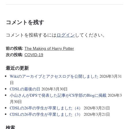
ok
r
a
コメントを残す
コメントを投稿するには
ログイン
してください。
前の投稿:
The Making of Harry Potter
次の投稿:
COVID‑19
最近の更新
Wikiのアーカイブとアクセスログを公開しました
2026年3月31
日
CDSLの最後の日
2026年3月30日
小山さんがDPSで発表した記事がCS学部のBlogに掲載
2026年3
月30日
CDSLの26卒の学生が卒業しました（4）
2026年3月21日
CDSLの26卒の学生が卒業しました（3）
2026年3月21日
検索