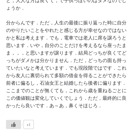
と，大人な方は良くて，で子供っぽいのはダメなのでし
ょうか．
分からんです．ただ，人生の最後に振り返った時に自分
のやりたいことをやれたと感じる方が幸せなのではない
かと私は考えます．でも，電車では老人に席を譲ろうと
思います．いや，自分のことだけを考えるなら座ったま
ま，，，と思いますが譲ります．結局どっちが良くてど
っちがダメかは分かりません．ただ，どっちの面も持っ
ていたいなと考えています．でも現段階ではです．これ
から友人に裏切られて多額の借金を得ることができたら
前者に偏るし，石油女王と結婚したら後者に偏ります．
ここまでのことが無くても，これから歳を重ねるごとに
この価値観は変化していくでしょう．ただ，最終的に良
かったら良いです．あ～あ，鼻くそほじろ．
+1