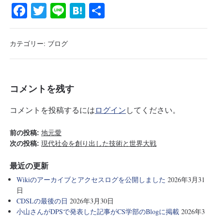
Fa
T
Li
H
共
ce
wi
ne
at
有
bo
tte
en
カテゴリー:
ブログ
ok
r
a
コメントを残す
コメントを投稿するには
ログイン
してください。
前の投稿:
地元愛
次の投稿:
現代社会を創り出した技術と世界大戦
最近の更新
Wikiのアーカイブとアクセスログを公開しました
2026年3月31
日
CDSLの最後の日
2026年3月30日
小山さんがDPSで発表した記事がCS学部のBlogに掲載
2026年3