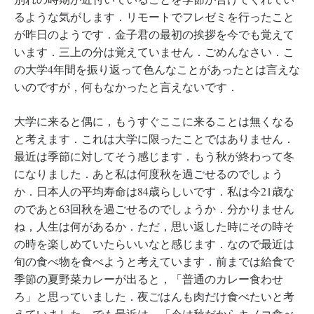
るような気がします．リモートでフレゼミを行ったこと
が昨日のようです．金子君の最初の挨拶を今でも覚えて
います．三上の分は覚えていません．ごめんなさい．こ
の大学4年間を振り返って色んなことがあったとは言えな
いのですが，何もなかったと言えないです．
大学に来ると偶に，もうすぐここに来ることは無くなる
と考えます．これは大学に限ったことではありません．
最近は季節に対してそう感じます．もう秋が終わって冬
になりました．あと私は何度秋を過ごせるのでしょう
か．日本人の平均寿命は84歳らしいです．私は今21歳な
のであと63回秋を過ごせるのでしょうか．分かりません
ね，人生は何があるか．ただ，思い返した時にその時そ
の時を楽しめていたらいいなと感じます．なので最近は
旬の食べ物を食べようと考えています．前までは給食で
季節の夏野菜カレーが出ると，「普通のカレー食わせ
ろ」と思っていました．夜ごはんも肉だけ食べたいと考
えていました．でも最近は，「今は秋だからキノコ食べ