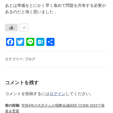
あとは準備をとにかく早く進めて問題を共有する必要が
あるのだと強く思いました．
+2
Fa
T
Li
H
共
ce
wi
ne
at
有
bo
tte
en
カテゴリー:
ブログ
ok
r
a
コメントを残す
コメントを投稿するには
ログイン
してください。
前の投稿:
学部4年の大沢さんが国際会議IEEE CCEM 2023で発
表＆受賞