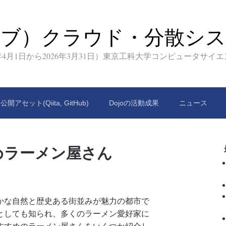
イブ）クラウド・分散シス
9年4月1日から2026年3月31日）東京工科大学コンピュータサイ
公開アセット(Qiita, GitHub)
Dojoの活動成果
ニュース
めラーメン屋さん
かな自然と歴史ある街並みが魅力の都市で
としても知られ、多くのラーメン愛好家に
すすめのラーメン屋さんをいくつか紹介し