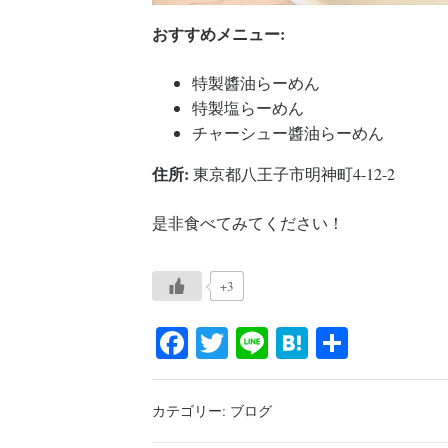
おすすめメニュー:
特製醬油らーめん
特製塩らーめん
チャーシュー醬油らーめん
住所:
東京都八王子市明神町4-12-2
是非食べてみてください！
+3
Fa
T
Li
H
共
ce
wi
ne
at
有
bo
tte
en
カテゴリー:
ブログ
ok
r
a