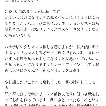
CDSL所属の３年，有田海斗です．
いよいよ12月になり，冬の風物詩が目に付くようになっ
てきました．八王子駅にもイルミネーションがちらほら
散見されるようになり，クリスマスケーキのチラシなん
かも貰いました．
八王子駅のクリスマス推しを感じますが，個人的に冬の
本命はクリスマスを過ぎた正月近くですね．朝，昼にひ
たすらお餅を食べるようになり，３時あたりにはみかん
を食べるようになります．ちょっとフライングして，最
近は大学にみかん持ち込んだり…．冬最高！
少し話したいことから逸れました．餅の話をしましょ
う．
私の家では，毎年クリスマス前後あたりに餅つき機を使
ってお餅を作っています．餅つきといったら，杵と臼を
思い浮かべる人が多いかもしれませんが，機械が勝手に