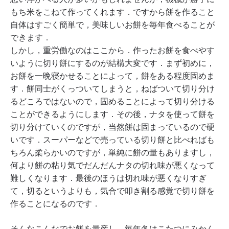
もち米をこねて作ってくれます．ですから餅を作ること
自体はすごく簡単で，美味しいお餅を毎年食べることが
できます．
しかし，重労働なのはここから．作ったお餅を食べやす
いように切り餅にするのが結構大変です．まず初めに，
お餅を一晩寝かせることによって，餅をある程度固めま
す．餅同士がくっついてしまうと，ねばついて切り分け
るどころではないので，固めることによって切り分ける
ことができるようにします．その後，ナタを使って餅を
切り分けていくのですが，当然餅は固まっているので硬
いです．スーパーなどで売っている切り餅と比べればも
ちろん柔らかいのですが，単純に餅の量もありますし，
何より餅の粘り気でだんだんナタの切れ味が悪くなって
難しくなります．最後のほうは切れ味が悪くなりすぎ
て，切るというよりも，気合で叩き割る感覚で切り餅を
作ることになるのです．
そんなこんなでお餅を量産し，毎年冬はこたつにみかん