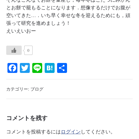
とお餅で籠もることになります．想像するだけでお腹が
空いてきた…．いち早く幸せな冬を迎えるためにも，頑
張って研究を進めましょう！
えいえいおー
0
Fa
T
Li
H
共
ce
wi
ne
at
有
bo
tte
en
カテゴリー:
ブログ
ok
r
a
コメントを残す
コメントを投稿するには
ログイン
してください。