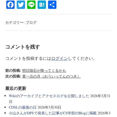
Fa
T
Li
H
共
ce
wi
ne
at
有
bo
tte
en
カテゴリー:
ブログ
ok
r
a
コメントを残す
コメントを投稿するには
ログイン
してください。
前の投稿:
明日隕石が降ってくるかも
次の投稿:
黄一点の月（おういってんのつき）
最近の更新
Wikiのアーカイブとアクセスログを公開しました
2026年3月31
日
CDSLの最後の日
2026年3月30日
小山さんがDPSで発表した記事がCS学部のBlogに掲載
2026年3