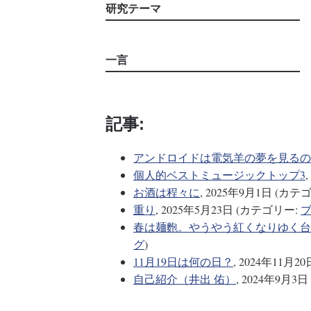
研究テーマ
一言
記事:
アンドロイドは電気羊の夢を見るの
個人的ベストミュージックトップ3
お酒は程々に
, 2025年9月1日 (カテ
重り
, 2025年5月23日 (カテゴリー:
春は麺麭。やうやう紅くなりゆく台
グ
)
11月19日は何の日？
, 2024年11月
自己紹介（井出 佑）
, 2024年9月3