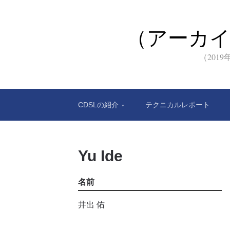
（アーカ
（201
CDSLの紹介
テクニカルレポート
Yu Ide
名前
井出 佑