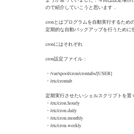
ので紹介していこうと思います．
cronとはプログラムを自動実行するため
定期的な自動バックアップを行うために
cronにはそれぞれ
cron設定ファイル：
・/var/spool/cron/crontabs/[USER]
・/etc/crontab
定期実行させたいシェルスクリプトを置
・/etc/cron.hourly
・/etc/cron.daily
・/etc/cron.monthly
・/etc/cron.weekly