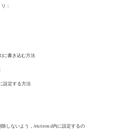
トリ：
s/[USER]に書き込む方法
法
thly)/内に設定する方法
除しないよう，/etc/cron.d内に設定するの