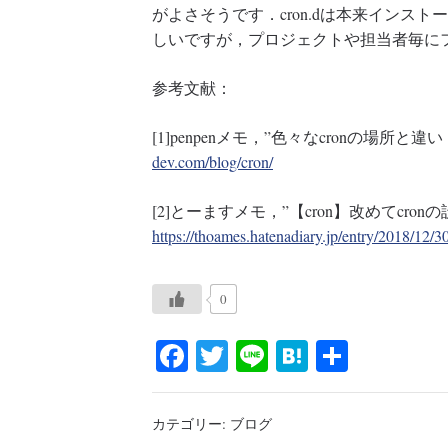
がよさそうです．cron.dは本来インス
しいですが，プロジェクトや担当者毎に
参考文献：
[1]penpenメモ，”色々なcronの場所と違い【Ub
dev.com/blog/cron/
[2]とーますメモ，”【cron】改めてcr
https://thoames.hatenadiary.jp/entry/2018/12/
0
Fa
T
Li
H
共
ce
wi
ne
at
有
bo
tte
en
カテゴリー:
ブログ