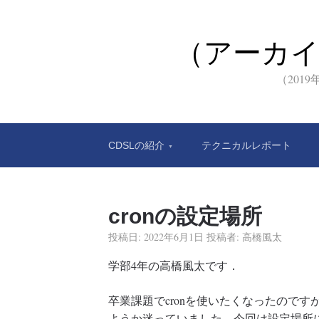
（アーカ
（201
CDSLの紹介
テクニカルレポート
cronの設定場所
投稿日:
2022年6月1日
投稿者:
高橋風太
学部4年の高橋風太です．
卒業課題でcronを使いたくなったので
ようか迷っていました．今回は設定場所