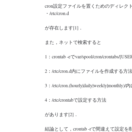
cron設定ファイルを置くためのディレク
・/etc/cron.d
が存在します[1]．
また，ネットで検索すると
1：crontab -eでvar/spool/cron/crontab
2：/etc/cron.d内にファイルを作成する方
3：/etc/cron.(hourly|daily|weekly|mon
4：/etc/crontabで設定する方法
があります[2]．
結論として，crontab -rで間違えて設定を削