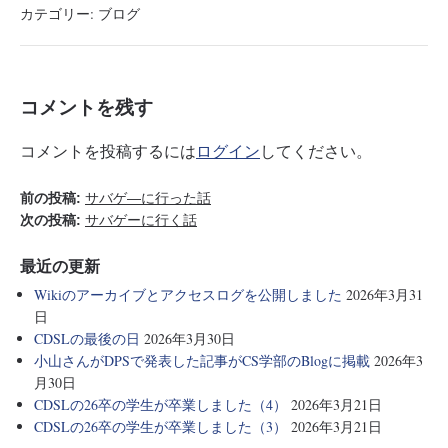
bo
tte
en
カテゴリー:
ブログ
ok
r
a
コメントを残す
コメントを投稿するには
ログイン
してください。
前の投稿:
サバゲ―に行った話
次の投稿:
サバゲーに行く話
最近の更新
Wikiのアーカイブとアクセスログを公開しました
2026年3月31
日
CDSLの最後の日
2026年3月30日
小山さんがDPSで発表した記事がCS学部のBlogに掲載
2026年3
月30日
CDSLの26卒の学生が卒業しました（4）
2026年3月21日
CDSLの26卒の学生が卒業しました（3）
2026年3月21日