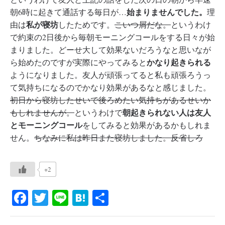
始まりませんでした。
朝6時に起きて通話する毎日が…
理
私が寝坊
由は
したためです。
こいつ屑だな。
というわけ
で約束の2日後から毎朝モーニングコールをする日々が始
まりました。どーせ大して効果ないだろうなと思いなが
かなり起きられる
ら始めたのですが実際にやってみると
ようになりました。友人が頑張ってると私も頑張ろうっ
て気持ちになるのでかなり効果があるなと感じました。
初日から寝坊したせいで後ろめたい気持ちがあるせいか
朝起きられない人は友人
もしれませんが。
というわけで
とモーニングコール
をしてみると効果があるかもしれま
せん。
ちなみに私は昨日また寝坊しました。反省しろ
+2
Fa
T
Li
H
共
ce
wi
ne
at
有