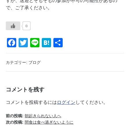
すが、送迎とそもそもの参加が不可の可能性があるの
で、ご了承ください。
0
Fa
T
Li
H
共
ce
wi
ne
at
有
bo
tte
en
カテゴリー:
ブログ
ok
r
a
コメントを残す
コメントを投稿するには
ログイン
してください。
前の投稿:
朝起きられない人へ
次の投稿:
間食は食べ過ぎないように