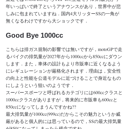
年いっぱいで終了というアナウンスがあり，世界中が悲
しみに包まれていますね．国内4大リッターSSの一角が
無くなるわけですから大ショックです．
Good Bye 1000cc
こちらは排ガス規制の影響では無いですが，motoGPで走
るバイクの排気量が2027年から1000ccから850ccにダウン
します．また，車体の設計もより市販車に近くなるよう
にレギュレーションが厳格化されます．理由は，安全性
の向上と性能を公道モデルに近づけることで身近なもの
にしようという狙いのようです．
スーパースポーツと呼ばれるカテゴリには600ccクラスと
1000ccクラスがありますが，将来的に市販車も600ccと
850ccになってしまうんですかね??
最大排気量が1000cc(999cc)だからこその魅力というか威
厳があると個人的には思っているので，SSの最大排気量
が850になってしまったら残念ですね．