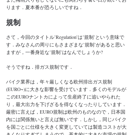
ります．夏本番が恐ろしいですね．
規制
さて，今回のタイトル’Regulation’は’規制’という意味で
す．みなさんの周りにもさまざまな’規制’があると思い
ますが，一番身近な’規制’はなんでしょうか?
そうですね．排ガス規制です．
バイク業界は，年々厳しくなる欧州排出ガス規制
(EURO~)に大きな影響を受けています．多くのモデルが
このEUROナントカによって生産終了に追いやられた
り，最大出力を下げざるを得なくなったりしています．
厳密に言えば，EURO規制は欧州のものなので，日本国
内には関係無いと言えば無いです．しかし，同じバイク
を国ごとに仕様を大きく変更していては製造コストが大
きくなりすぎてしまうので，基本的に大きな市場の規制