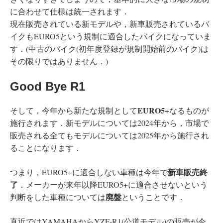
に合わせて仕様は統一されます．
現在販売されている新モデルや，新車販売されているバ
イクもEURO5という規制に適合したバイクになっていま
す．(中古のバイク(初年度登録が規制開始前のバイク)は
その限りではありません．)
Good Bye R1
EURO5+
そして，今年から新たな規制として
なるものが
施行されます．新モデルについては2024年から，市場で
販売される全てもモデルについては2025年から施行され
ることになります．
新車販売終
つまり，EURO5+に適合しない車種は今年で
了
．メーカーが来年以降EURO5+に適合させないという
廃盤
判断をした車種については
ということです．
直近ではYAMAHAからYZF-R1(公道モデル)の販売が今