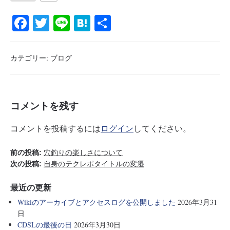
Fa
T
Li
H
共
ce
wi
ne
at
有
bo
tte
en
カテゴリー:
ブログ
ok
r
a
コメントを残す
コメントを投稿するには
ログイン
してください。
前の投稿:
穴釣りの楽しさについて
次の投稿:
自身のテクレポタイトルの変遷
最近の更新
Wikiのアーカイブとアクセスログを公開しました
2026年3月31
日
CDSLの最後の日
2026年3月30日