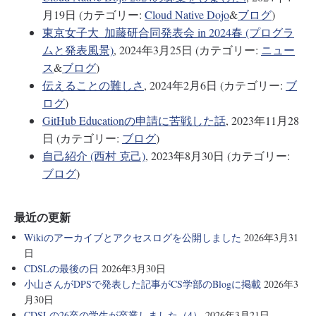
月19日 (カテゴリー:
Cloud Native Dojo
&
ブログ
)
東京女子大_加藤研合同発表会 in 2024春 (プログラ
ムと発表風景)
, 2024年3月25日 (カテゴリー:
ニュー
ス
&
ブログ
)
伝えることの難しさ
, 2024年2月6日 (カテゴリー:
ブ
ログ
)
GitHub Educationの申請に苦戦した話
, 2023年11月28
日 (カテゴリー:
ブログ
)
自己紹介 (西村 克己)
, 2023年8月30日 (カテゴリー:
ブログ
)
最近の更新
Wikiのアーカイブとアクセスログを公開しました
2026年3月31
日
CDSLの最後の日
2026年3月30日
小山さんがDPSで発表した記事がCS学部のBlogに掲載
2026年3
月30日
CDSLの26卒の学生が卒業しました（4）
2026年3月21日